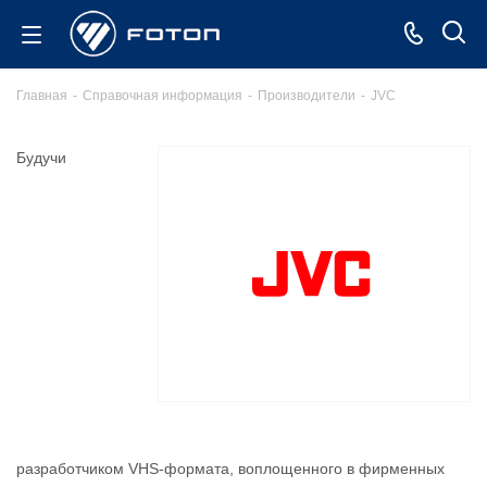
Главная
-
Справочная информация
-
Производители
-
JVC
Будучи
разработчиком VHS-формата, воплощенного в фирменных