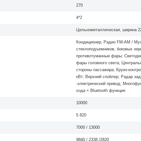
270
4*2
Цельнометаллическая, ширина 22
Кондиционер; Радио FM-AM / Мул
стеклоподъемников, боковых зер
противотуманные фары; Светоди
фары головного света; Централь
стороны пассажира; Круиз-конт
кВт; Верхний спойлер; Pадар зад
-электрический привод; Многофу
хода + Bluetooth функция
10000
5 820
7000 / 13000
9840 / 2338 /2820