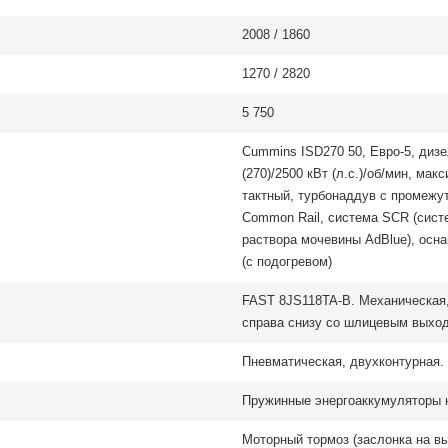
2008 / 1860
1270 / 2820
5 750
Cummins ISD270 50, Евро-5, диз
(270)/2500 кВт (л.с.)/об/мин, ма
тактный, турбонаддув с промежу
Common Rail, система SCR (сист
раствора мочевины AdBlue), осн
(с подогревом)
FAST 8JS118TA-B. Механическая,
справа снизу со шлицевым выход
Пневматическая, двухконтурная.
Пружинные энергоаккумуляторы н
Моторный тормоз (заслонка на в