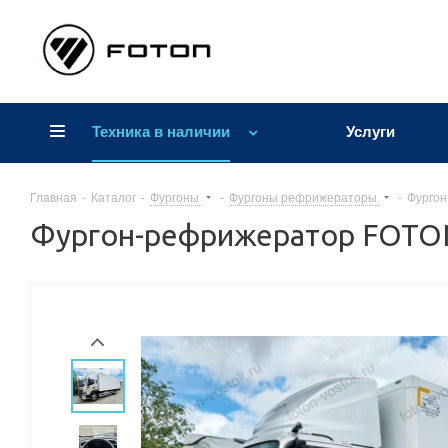
Техника в наличии
Услуги
Главная
-
Каталог
-
Фургоны
-
Фургоны рефрижераторы
-
Фурго
Фургон-рефрижератор FOTO