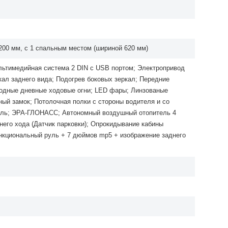
00 мм, c 1 спальным местом (шириной 620 мм)
ьтимедийная система 2 DIN с USB портом; Электропривод
кал заднего вида; Подогрев боковых зеркал; Передние
одные дневные ходовые огни; LED фары; Линзованые
ный замок; Потолочная полки с стороны водителя и со
роль; ЭРА-ГЛОНАСС; Автономный воздушный отопитель 4
него хода (Датчик парковки); Опрокидывание кабины
нкциональный руль + 7 дюймов mp5 + изображение заднего