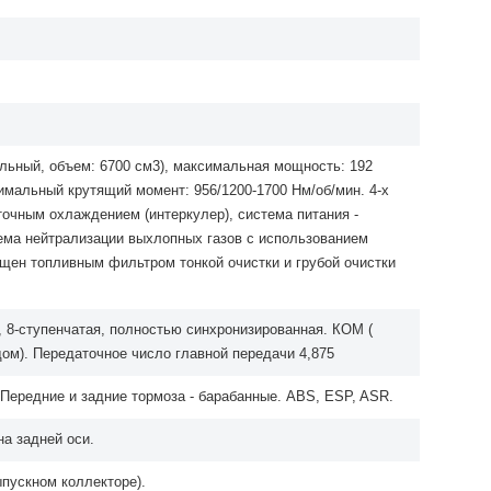
ельный, объем: 6700 см3), максимальная мощность: 192
ксимальный крутящий момент: 956/1200-1700 Нм/об/мин. 4-х
точным охлаждением (интеркулер), система питания -
ема нейтрализации выхлопных газов с использованием
ащен топливным фильтром тонкой очистки и грубой очистки
 8-ступенчатая, полностью синхронизированная. КОМ (
ом). Передаточное число главной передачи 4,875
 Передние и задние тормоза - барабанные. ABS, ESP, ASR.
а задней оси.
ыпускном коллекторе).