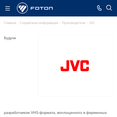
Главная
-
Справочная информация
-
Производители
-
JVC
Будучи
разработчиком VHS-формата, воплощенного в фирменных