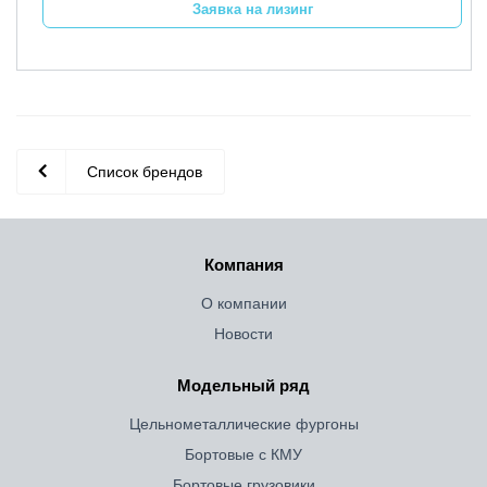
Заявка на лизинг
Список брендов
Компания
О компании
Новости
Модельный ряд
Цельнометаллические фургоны
Бортовые с КМУ
Бортовые грузовики