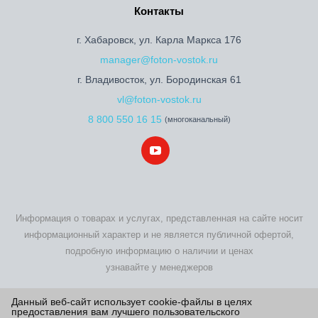
Контакты
г. Хабаровск, ул. Карла Маркса 176
manager@foton-vostok.ru
г. Владивосток, ул. Бородинская 61
vl@foton-vostok.ru
8 800 550 16 15
(многоканальный)
Информация о товарах и услугах, представленная на сайте носит
информационный характер и не является публичной офертой,
подробную информацию о наличии и ценах
узнавайте у менеджеров
2026 © Foton Motor - купить новый Фотон по выгодной цене на
Данный веб-сайт использует cookie-файлы в целях
предоставления вам лучшего пользовательского
официальном сайте дилера