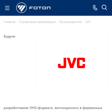
Главная
-
Справочная информация
-
Производители
-
JVC
Будучи
разработчиком VHS-формата, воплощенного в фирменных