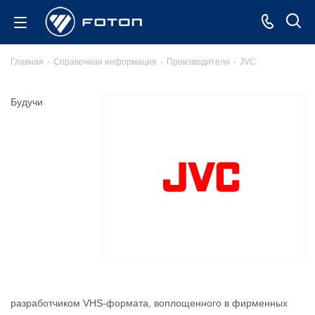
Главная
-
Справочная информация
-
Производители
-
JVC
Будучи
разработчиком VHS-формата, воплощенного в фирменных