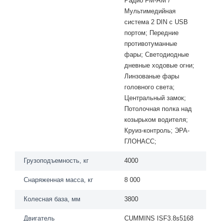
Радио FМ-АМ /
Мультимедийная
система 2 DIN с USВ
портом; Передние
противотуманные
фары; Светодиодные
дневные ходовые огни;
Линзованые фары
головного света;
Центральный замок;
Потолочная полка над
козырьком водителя;
Круиз-контроль; ЭРА-
ГЛОНАСС;
Грузоподъемность, кг
4000
Снаряженная масса, кг
8 000
Колесная база, мм
3800
Двигатель
CUMМINS ISF3.8s5168