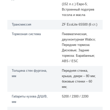
(152 л.с.) Евро-5;
Встроенный подогрев
тосола и масла
Трансмиссия
ZF EcoLitе 6S500 (6 cт.)
Тормозная система
Пневматическая,
двухконтурная Wаbсо;
Передние тормоза:
Дисковые; Задние
тормоза: Барабанные;
АВS / ЕSС
Толщина стен фургона,
Передняя стенка,
мм
крыша, двери – 80 мм;
боковые стенки – 60
мм;
Габариты кузова Д/Ш/В,
5200 / 2300 / 2200
мм