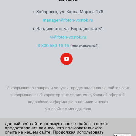
г. Хабаровск, ул. Карла Маркса 176
manager@foton-vostok.ru
г. Владивосток, ул. Бородинская 61
vl@foton-vostok.ru
8 800 550 16 15
(многоканальный)
Информация о товарах и услугах, представленная на сайте носит
информационный характер и не является публичной офертой,
подробную информацию о наличии и ценах
узнавайте у менеджеров
2026 © Foton Motor - купить новый Фотон по выгодной цене на
Данный веб-сайт использует cookie-файлы в целях
предоставления вам лучшего пользовательского
официальном сайте дилера
опыта на нашем сайте. Продолжая использовать