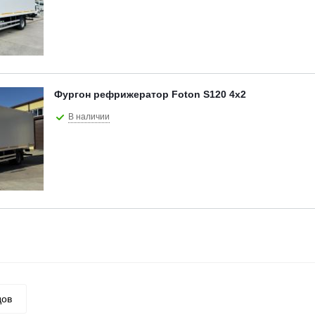
Фургон рефрижератор Foton S120 4х2
В наличии
дов