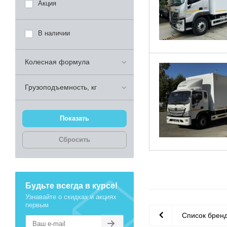
Акция
В наличии
Колесная формула
Грузоподъемность, кг
Сбросить
Будьте всегда в курсе!
Узнавайте о скидках и акциях
первым
Список брен