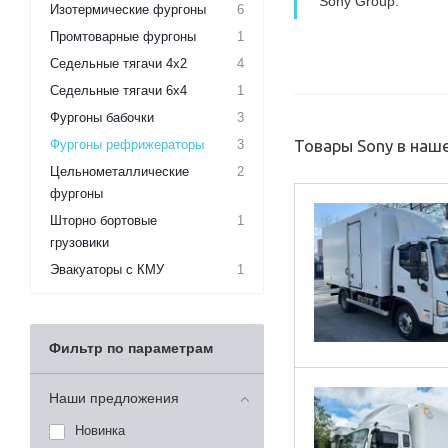
Sony Group.
Изотермические фургоны
6
Промтоварные фургоны
1
Седельные тягачи 4х2
4
Седельные тягачи 6х4
1
Фургоны бабочки
3
Товары Sony в наш
Фургоны рефрижераторы
3
Цельнометаллические
2
фургоны
Шторно бортовые
1
грузовики
Эвакуаторы с КМУ
1
Фильтр по параметрам
Наши предложения
Новинка