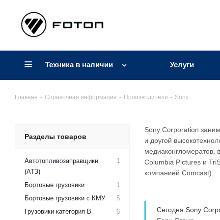
Техника в наличии
Услуги
Главная
-
Справочная информация
-
Производители
-
Sony
Sony Corporation зани
Разделы товаров
и другой высокотехнол
медиаконгломератов, в
Автотопливозаправщики
1
Columbia Pictures и T
(АТЗ)
компанией Comcast).
Бортовые грузовики
1
Бортовые грузовики с КМУ
5
Сегодня Sony Corp
Грузовики категория B
6