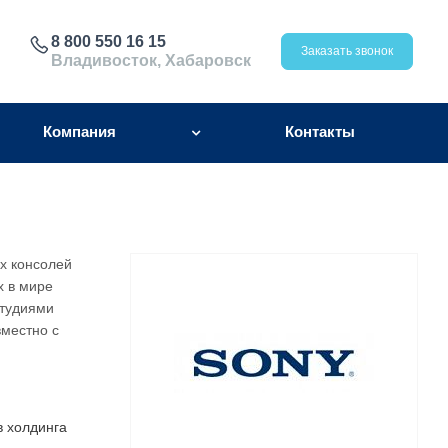
8 800 550 16 15
Заказать звонок
Владивосток, Хабаровск
Компания
Контакты
х консолей
х в мире
студиями
вместно с
в холдинга