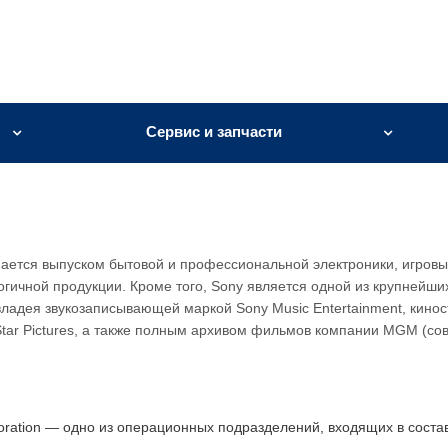
Сервис и запчасти
мается выпуском бытовой и профессиональной электроники, игровы
огичной продукции. Кроме того, Sony является одной из крупнейши
ладея звукозаписывающей маркой Sony Music Entertainment, кино
riStar Pictures, а также полным архивом фильмов компании MGM (со
oration — одно из операционных подразделений, входящих в соста