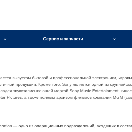
Сервис и запчасти
мается выпуском бытовой и профессиональной электроники, игровы
огичной продукции. Кроме того, Sony является одной из крупнейши
ладея звукозаписывающей маркой Sony Music Entertainment, кино
riStar Pictures, а также полным архивом фильмов компании MGM (со
oration — одно из операционных подразделений, входящих в соста