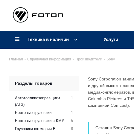
Техника в наличии
Услуги
Главная
-
Справочная информация
-
Производители
-
Sony
Sony Corporation зани
Разделы товаров
и другой высокотехнол
медиаконгломератов, в
Автотопливозаправщики
1
Columbia Pictures и T
(АТЗ)
компанией Comcast).
Бортовые грузовики
1
Бортовые грузовики с КМУ
5
Сегодня Sony Corp
Грузовики категория B
6