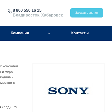
8 800 550 16 15
Заказать звонок
Владивосток, Хабаровск
Компания
Контакты
х консолей
х в мире
студиями
вместно с
в холдинга