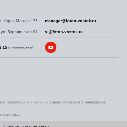
ул. Карла Маркса 176
manager@foton-vostok.ru
, ул. Бородинская 61
vl@foton-vostok.ru
6 15
(многоканальный)
бную информацию о наличии и ценах узнавайте у менеджеров
йте дилера
е. Продолжая использовать