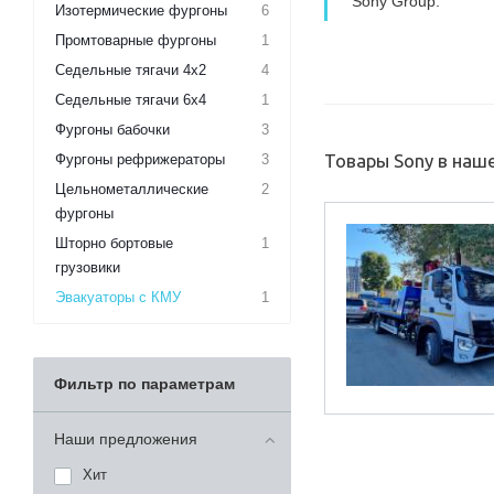
Sony Group.
Изотермические фургоны
6
Промтоварные фургоны
1
Седельные тягачи 4х2
4
Седельные тягачи 6х4
1
Фургоны бабочки
3
Товары Sony в наш
Фургоны рефрижераторы
3
Цельнометаллические
2
фургоны
Шторно бортовые
1
грузовики
Эвакуаторы с КМУ
1
Фильтр по параметрам
Наши предложения
Хит