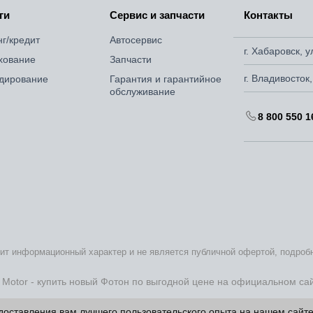
ги
Сервис и запчасти
Контакты
нг/кредит
Автосервис
г. Хабаровск, 
хование
Запчасти
г. Владивосток
дирование
Гарантия и гарантийное
обслуживание
8 800 550 1
сит информационный характер и не является публичной офертой, подро
 Motor - купить новый Фотон по выгодной цене на официальном са
едоставления вам лучшего пользовательского опыта на нашем сайт