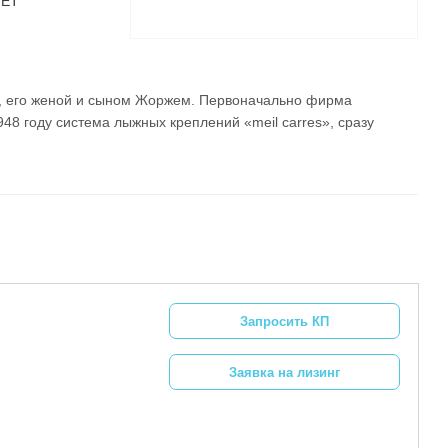
ЯЕТ
м, его женой и сыном Жоржем. Первоначально фирма
48 году система лыжных креплений «meil carres», сразу
Запросить КП
Заявка на лизинг