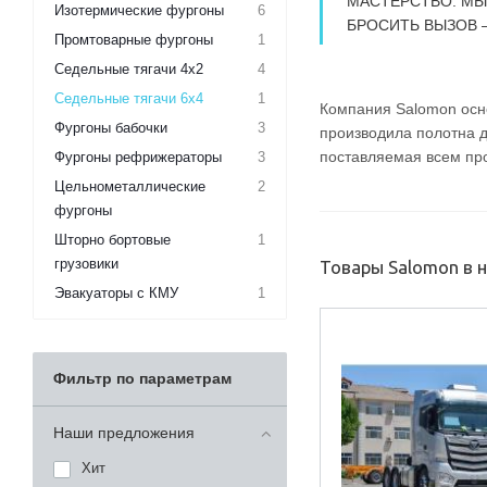
МАСТЕРСТВО. МЫ
Изотермические фургоны
6
БРОСИТЬ ВЫЗОВ –
Промтоварные фургоны
1
Седельные тягачи 4х2
4
Седельные тягачи 6х4
1
Компания Salomon осн
Фургоны бабочки
3
производила полотна д
поставляемая всем пр
Фургоны рефрижераторы
3
Цельнометаллические
2
фургоны
Шторно бортовые
1
грузовики
Товары Salomon в 
Эвакуаторы с КМУ
1
Фильтр по параметрам
Наши предложения
Хит