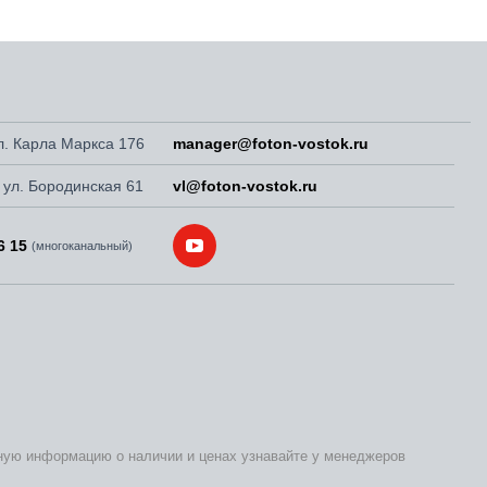
ул. Карла Маркса 176
manager@foton-vostok.ru
, ул. Бородинская 61
vl@foton-vostok.ru
6 15
(многоканальный)
бную информацию о наличии и ценах узнавайте у менеджеров