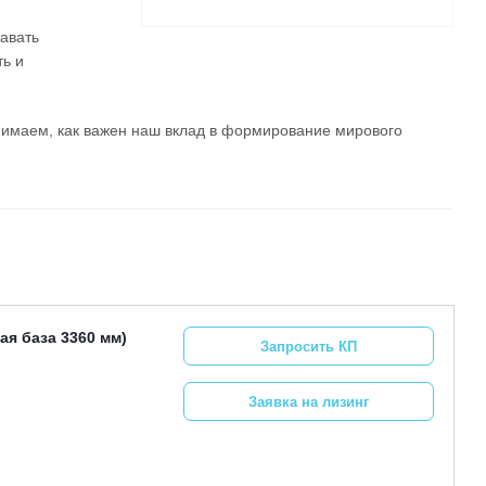
авать
ь и
онимаем, как важен наш вклад в формирование мирового
я база 3360 мм)
Запросить КП
Заявка на лизинг