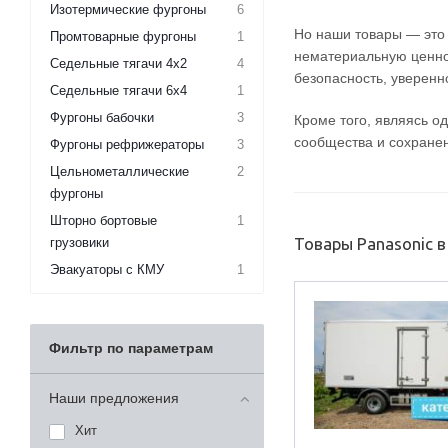
Изотермические фургоны
6
Но наши товары — это 
Промтоварные фургоны
1
нематериальную ценно
Седельные тягачи 4х2
4
безопасность, уверенн
Седельные тягачи 6х4
1
Фургоны бабочки
3
Кроме того, являясь о
сообщества и сохране
Фургоны рефрижераторы
3
Цельнометаллические
2
фургоны
Шторно бортовые
1
Товары Panasonic 
грузовики
Эвакуаторы с КМУ
1
Фильтр по параметрам
Наши предложения
Хит