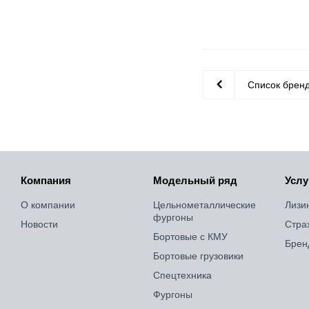
Список брен
Компания
Модельный ряд
Услу
О компании
Цельнометаллические
Лизи
фургоны
Новости
Стра
Бортовые с КМУ
Брен
Бортовые грузовики
Спецтехника
Фургоны