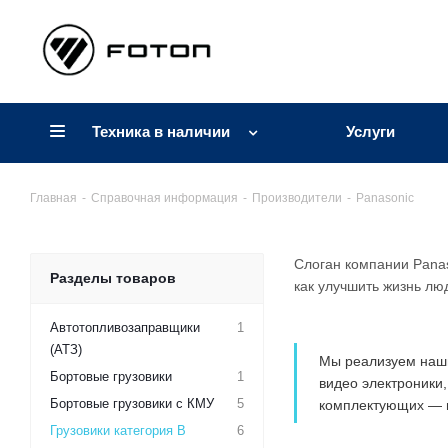
Техника в наличии
Услуги
Главная
-
Справочная информация
-
Производители
-
Panasonic
Слоган компании Panas
Разделы товаров
как улучшить жизнь лю
Автотопливозаправщики
1
(АТЗ)
Мы реализуем наши
Бортовые грузовики
1
видео электроники
Бортовые грузовики с КМУ
5
комплектующих — вс
Грузовики категория B
6