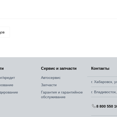
дов
ги
Сервис и запчасти
Контакты
нг/кредит
Автосервис
г. Хабаровск, 
хование
Запчасти
г. Владивосток
дирование
Гарантия и гарантийное
обслуживание
8 800 550 1