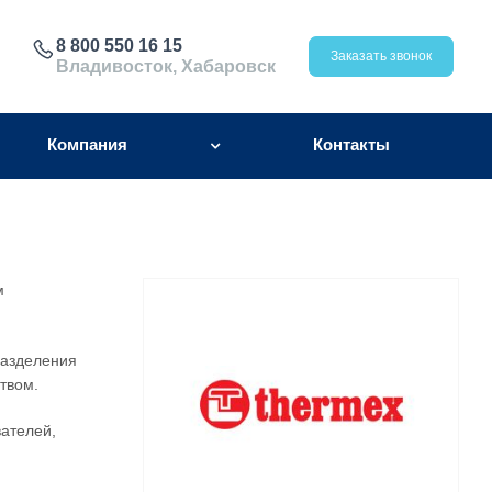
8 800 550 16 15
Заказать звонок
Владивосток, Хабаровск
Компания
Контакты
м
разделения
твом.
вателей,