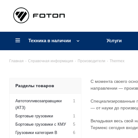
Техника в наличии
Услуги
Главная
-
Справочная информация
-
Производители
-
Thermex
С момента своего осно
Разделы товаров
направлении — произво
Автотопливозаправщики
1
Специализированные п
(АТЗ)
— от науки до произво
Бортовые грузовики
1
Вкладывая весь свой н
Бортовые грузовики с КМУ
5
Термекс сегодня входи
Грузовики категория B
6