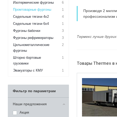
Изотермические фургоны
6
Промтоварные фургоны
1
Производя 2 миллио
профессионализм и
Седельные тягачи 4х2
4
Седельные тягачи 6х4
1
Фургоны бабочки
3
Термекс лучше других
Фургоны рефрижераторы
3
Цельнометаллические
2
фургоны
Шторно бортовые
1
Товары Thermex в
грузовики
Эвакуаторы с КМУ
1
Фильтр по параметрам
Наши предложения
Акция