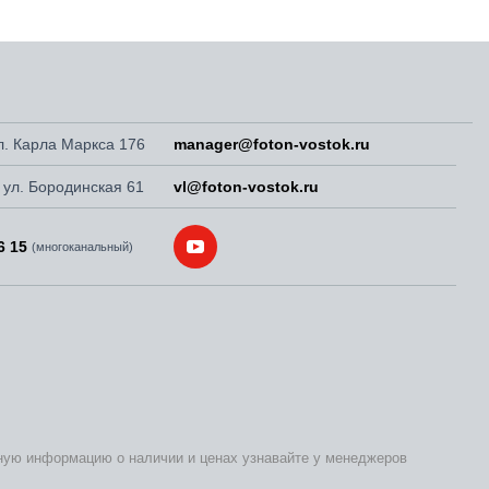
ул. Карла Маркса 176
manager@foton-vostok.ru
, ул. Бородинская 61
vl@foton-vostok.ru
6 15
(многоканальный)
бную информацию о наличии и ценах узнавайте у менеджеров