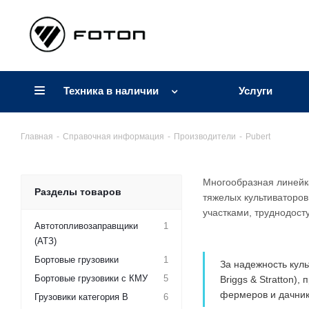
Техника в наличии
Услуги
Главная
-
Справочная информация
-
Производители
-
Pubert
Многообразная линейка
Разделы товаров
тяжелых культиваторов
участками, труднодост
Автотопливозаправщики
1
(АТЗ)
Бортовые грузовики
1
За надежность кул
Бортовые грузовики с КМУ
5
Briggs & Stratton)
фермеров и дачник
Грузовики категория B
6