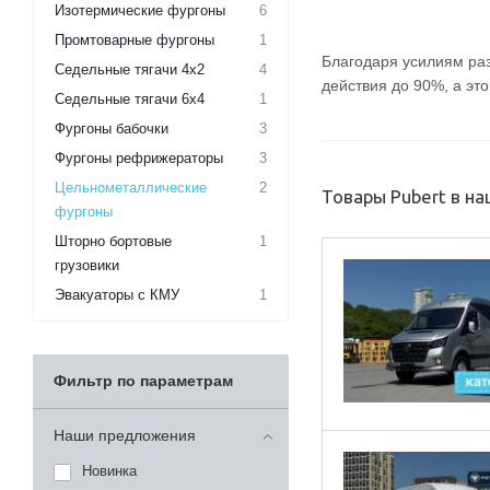
Изотермические фургоны
6
Промтоварные фургоны
1
Благодаря усилиям раз
Седельные тягачи 4х2
4
действия до 90%, а эт
Седельные тягачи 6х4
1
Фургоны бабочки
3
Фургоны рефрижераторы
3
Цельнометаллические
2
Товары Pubert в н
фургоны
Шторно бортовые
1
грузовики
Эвакуаторы с КМУ
1
Фильтр по параметрам
Наши предложения
Новинка