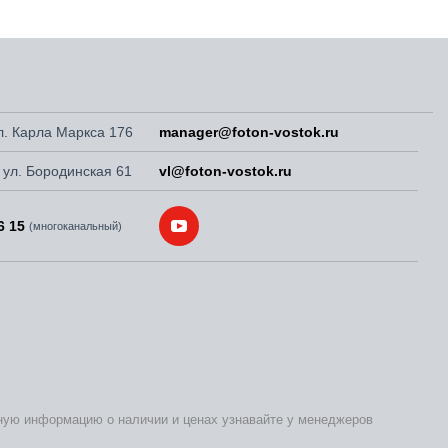
ул. Карла Маркса 176
manager@foton-vostok.ru
, ул. Бородинская 61
vl@foton-vostok.ru
6 15
(многоканальный)
бную информацию о наличии и ценах узнавайте у менеджеров