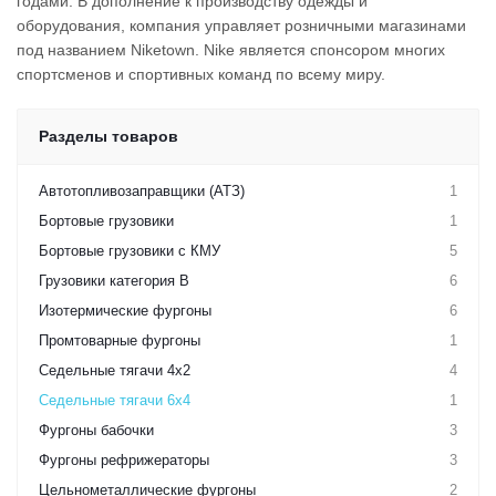
годами. В дополнение к производству одежды и
оборудования, компания управляет розничными магазинами
под названием Niketown. Nike является спонсором многих
спортсменов и спортивных команд по всему миру.
Разделы товаров
Автотопливозаправщики (АТЗ)
1
Бортовые грузовики
1
Бортовые грузовики с КМУ
5
Грузовики категория B
6
Изотермические фургоны
6
Промтоварные фургоны
1
Седельные тягачи 4х2
4
Седельные тягачи 6х4
1
Фургоны бабочки
3
Фургоны рефрижераторы
3
Цельнометаллические фургоны
2