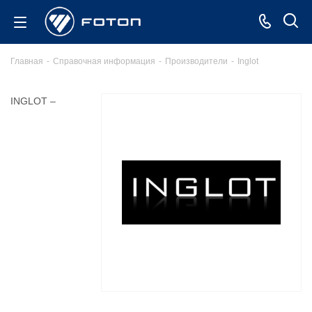
Главная
-
Справочная информация
-
Производители
-
Inglot
INGLOT –