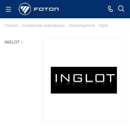
Главная
-
Справочная информация
-
Производители
-
Inglot
INGLOT –