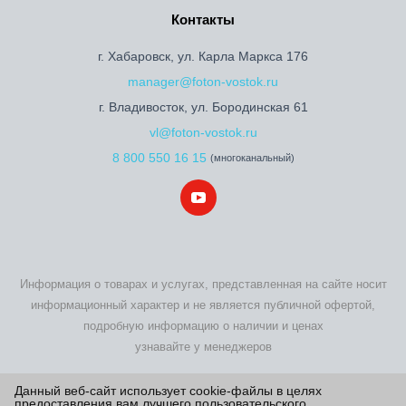
Контакты
г. Хабаровск, ул. Карла Маркса 176
manager@foton-vostok.ru
г. Владивосток, ул. Бородинская 61
vl@foton-vostok.ru
8 800 550 16 15
(многоканальный)
Информация о товарах и услугах, представленная на сайте носит
информационный характер и не является публичной офертой,
подробную информацию о наличии и ценах
узнавайте у менеджеров
2026 © Foton Motor - купить новый Фотон по выгодной цене на
Данный веб-сайт использует cookie-файлы в целях
предоставления вам лучшего пользовательского
официальном сайте дилера