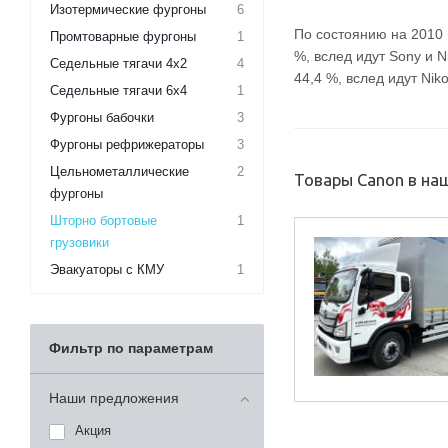
Изотермические фургоны
6
По состоянию на 2010
Промтоварные фургоны
1
%, вслед идут Sony и 
Седельные тягачи 4х2
4
44,4 %, вслед идут Niko
Седельные тягачи 6х4
1
Фургоны бабочки
3
Фургоны рефрижераторы
3
Цельнометаллические
2
Товары Canon в на
фургоны
Шторно бортовые
1
грузовики
Эвакуаторы с КМУ
1
Фильтр по параметрам
Наши предложения
Акция