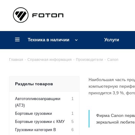
Техника в наличии
Услуги
Главная
-
Справочная информация
-
Производители
-
Canon
Наибольшая часть про
Разделы товаров
компьютерную перифер
приходится 3,9 %, фот
Автотопливозаправщики
1
(АТЗ)
Бортовые грузовики
1
Фирма Canon перва
Бортовые грузовики с КМУ
5
зеркальной любите
Грузовики категория B
6