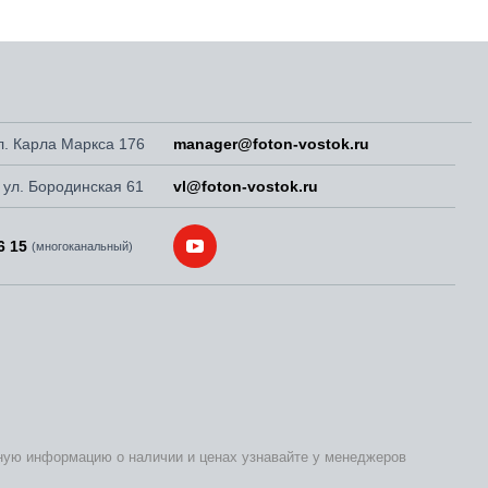
ул. Карла Маркса 176
manager@foton-vostok.ru
, ул. Бородинская 61
vl@foton-vostok.ru
6 15
(многоканальный)
бную информацию о наличии и ценах узнавайте у менеджеров