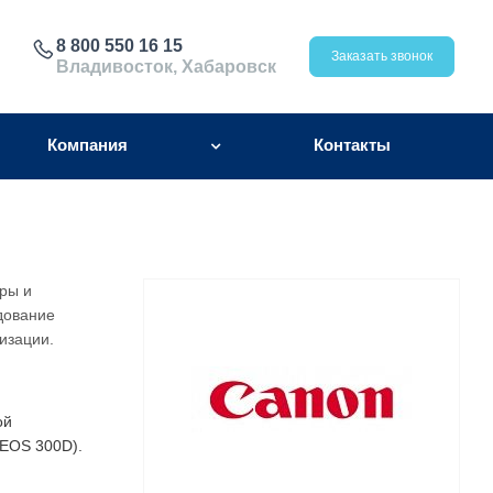
8 800 550 16 15
Заказать звонок
Владивосток, Хабаровск
Компания
Контакты
ры и
дование
изации.
ой
 EOS 300D).