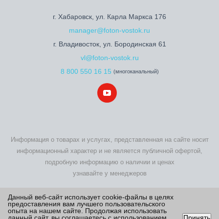
г. Хабаровск, ул. Карла Маркса 176
manager@foton-vostok.ru
г. Владивосток, ул. Бородинская 61
vl@foton-vostok.ru
8 800 550 16 15
(многоканальный)
Информация о товарах и услугах, представленная на сайте носит
информационный характер и не является публичной офертой,
подробную информацию о наличии и ценах
узнавайте у менеджеров
2026 © Foton Motor - купить новый Фотон по выгодной цене на
Данный веб-сайт использует cookie-файлы в целях
предоставления вам лучшего пользовательского
официальном сайте дилера
опыта на нашем сайте. Продолжая использовать
данный сайт, вы соглашаетесь с использованием
Принять