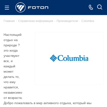
Главная
-
Справочная информация
-
Производители
-
Columbia
Настоящий
отдых на
природе ?
это когда
участвуют
все, и
каждый
может
делать то,
что ему
нравится,
независимо
от возраста.
Добро пожаловать в мир активного отдыха, который мы