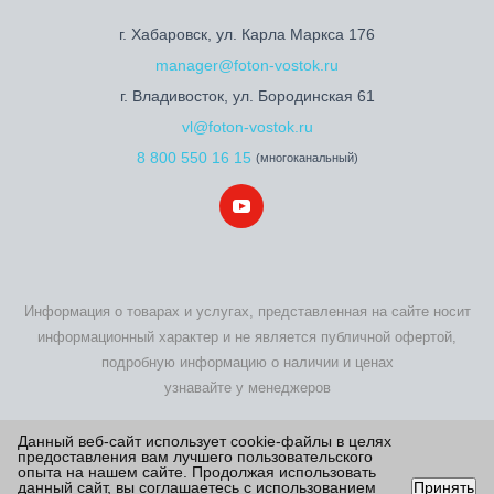
г. Хабаровск, ул. Карла Маркса 176
manager@foton-vostok.ru
г. Владивосток, ул. Бородинская 61
vl@foton-vostok.ru
8 800 550 16 15
(многоканальный)
Информация о товарах и услугах, представленная на сайте носит
информационный характер и не является публичной офертой,
подробную информацию о наличии и ценах
узнавайте у менеджеров
2026 © Foton Motor - купить новый Фотон по выгодной цене на
Данный веб-сайт использует cookie-файлы в целях
предоставления вам лучшего пользовательского
официальном сайте дилера
опыта на нашем сайте. Продолжая использовать
данный сайт, вы соглашаетесь с использованием
Принять