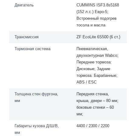
Двигатель
CUMМINS ISF3.8s5168
(152 л.с.) Евро-5;
Встроенный подогрев
тосола и масла
Трансмиссия
ZF EcoLitе 6S500 (6 cт.)
Тормозная система
Пневматическая,
двухконтурная Wаbсо;
Передние тормоза:
Дисковые; Задние
тормоза: Барабанные;
АВS / ЕSС
Толщина стен фургона,
Передняя стенка,
мм
крыша, двери – 80 мм;
боковые стенки – 60
мм;
Габариты кузова Д/Ш/В,
4400 / 2300 / 2200
мм